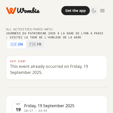
Wombie
Get the app
ALL ACTIVITIES
/
PARIS
/
ARTS
/
JOURNÉES DU PATRIMOINE 2025 À LA GARE DE LYON À PARIS
: VISITEZ LA TOUR DE L'HORLOGE DE LA GARE
ARTS
🇬🇧 EN
🇫🇷 FR
Journées du Patrimoine 2025 à la
Gare de Lyon à Paris : visitez la tour
PAST EVENT
This event already occurred on Friday, 19
de l'Horloge de la gare
September 2025.
FRIDAY, 19 SEPTEMBER 2025 · 18:17 – 23:59
SEP
Friday, 19 September 2025
19
18:17 – 23:59