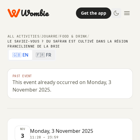
Wombie
Get the app
ALL ACTIVITIES
/
JOUARRE
/
FOOD & DRINK
/
LE SAVIEZ-VOUS ? DU SAFRAN EST CULTIVÉ DANS LA RÉGION
FRANCILIENNE DE LA BRIE
FOOD & DRINK
🇬🇧 EN
🇫🇷 FR
Le saviez-vous ? Du safran est
cultivé dans la région francilienne
PAST EVENT
This event already occurred on Monday, 3
de la Brie
November 2025.
MONDAY, 3 NOVEMBER 2025 · 11:28 – 23:59
NOV
Monday, 3 November 2025
3
11:28 – 23:59