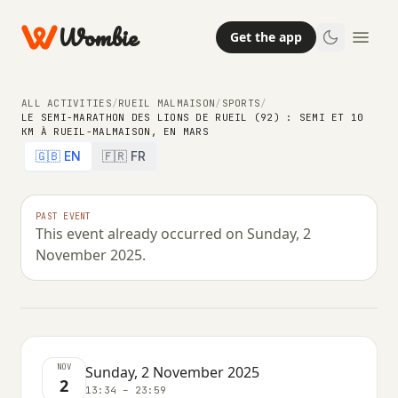
Wombie
Get the app
ALL ACTIVITIES
/
RUEIL MALMAISON
/
SPORTS
/
LE SEMI-MARATHON DES LIONS DE RUEIL (92) : SEMI ET 10
KM À RUEIL-MALMAISON, EN MARS
SPORTS
🇬🇧 EN
🇫🇷 FR
Le semi-marathon des Lions de
Rueil (92) : semi et 10 km à Rueil-
PAST EVENT
This event already occurred on Sunday, 2
Malmaison, en mars
November 2025.
SUNDAY, 2 NOVEMBER 2025 · 13:34 – 23:59
NOV
Sunday, 2 November 2025
2
13:34 – 23:59